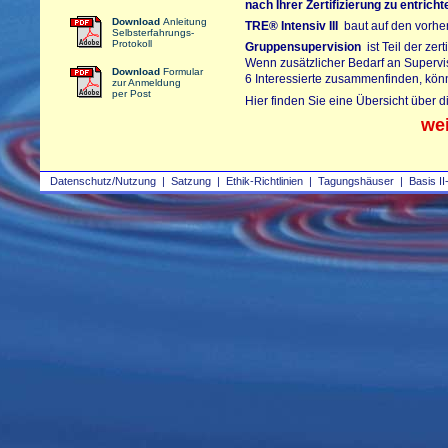
nach Ihrer Zertifizierung zu entrich
Download
Anleitung
TRE®
Intensiv III
baut auf den vorherg
Selbsterfahrungs-
Protokoll
Gruppensupervision
ist Teil der zer
Wenn zusätzlicher Bedarf an Supervi
Download
Formular
6 Interessierte zusammenfinden, kön
zur Anmeldung
per Post
Hier finden Sie eine Übersicht über 
we
Datenschutz/Nutzung
|
Satzung
|
Ethik-Richtlinien
|
Tagungshäuser
|
Basis II