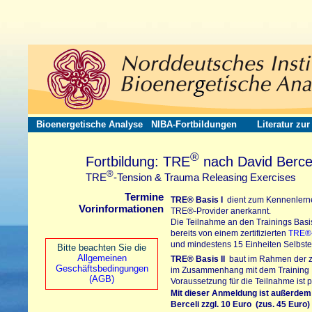
Bioenergetische Analyse
NIBA-Fortbildungen
Literatur zu
®
Fortbildung: TRE
nach David Bercel
®
TRE
-Tension & Trauma Releasing Exercises
Termine
TRE®
Basis I
dient zum Kennenlerne
Vorinformationen
TRE®-Provider
anerkannt.
Die Teilnahme an den Trainings Basis
bereits von einem zertifizierten
TRE®-
und mindestens 15 Einheiten Selbster
Bitte beachten Sie die
Allgemeinen
TRE®
Basis II
baut im Rahmen der zer
Geschäftsbedingungen
im Zusammenhang mit dem Training In
(AGB)
Voraussetzung für die Teilnahme ist p
Mit dieser Anmeldung ist außerdem
Berceli
zzgl. 10 Euro (zus. 45 Euro)