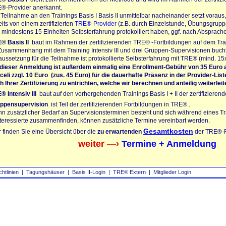
®-Provider
anerkannt.
 Teilnahme an den Trainings Basis I Basis II unmittelbar nacheinander setzt voraus
eits von einem zertifizierten
TRE®-Provider
(z.B. durch Einzelstunde, Übungsgrupp
 mindestens 15 Einheiten Selbsterfahrung protokolliert haben, ggf. nach Absprach
E®
Basis II
baut im Rahmen der zertifizierenden TRE® -Fortbildungen auf dem Train
Zusammenhang mit dem Training Intensiv III und drei Gruppen-Supervisionen buch
aussetzung für die Teilnahme ist protokollierte Selbsterfahrung mit TRE® (mind. 15x
 dieser Anmeldung ist außerdem einmalig eine Enrollment-Gebühr von 35 Euro
celi
zzgl. 10 Euro (zus. 45 Euro) für die dauerhafte Präsenz in der Provider-Lis
h Ihrer Zertifizierung zu entrichten, welche wir berechnen und anteilig weiterleit
E®
Intensiv III
baut auf den vorhergehenden Trainings Basis I + II der zertifizieren
ppensupervision
ist Teil der zertifizierenden Fortbildungen in
TRE®
.
n zusätzlicher Bedarf an Supervisionsterminen besteht und sich während eines T
nteressierte zusammenfinden, können zusätzliche Termine vereinbart werden.
Gesamtkosten
r finden Sie eine Übersicht über die
zu erwartenden
der
TRE®-F
weiter —›
Termine + Anmeldung
chtlinien
|
Tagungshäuser
|
Basis II‑Login
|
TRE® Extern
|
Mitglieder Login