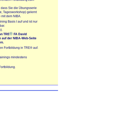
, dass Sie die Übungsserie
e, Tagesworkshop) gelernt
e mit dem NIBA.
ing Basis I auf und ist nur
bar.
).
®
 an TRE
FA David
te auf der NIBA-Web-Seite
en.
den Fortbildung in
TRE® auf
.
rainings mindestens
ortbildung.