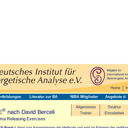
Mitglied im
International Ins
Bioenergetic An
Home
I
rtbildungen
Literatur zur BA
NIBA Mitglieder
Angebote d.
Allgemeines
Struktur
®
E
nach David Berceli
Trainer
Einzelarbeit
uma Releasing Exercises
E®
Basis I
dient zum Kennenlernen der Methode und wird im Rahmen der zertifizi