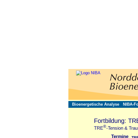
Bioenergetische Analyse
NIBA-Fo
Fortbildung: TR
®
TRE
-Tension & Tra
Termine
TR