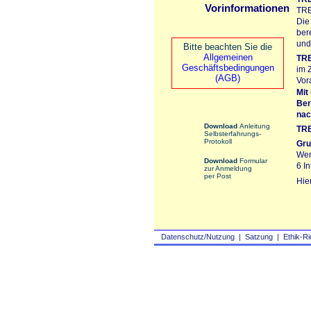
Vorinformationen
TRE
Die
ber
und
Bitte beachten Sie die
Allgemeinen
TR
Geschäftsbedingungen
im 
(AGB)
Vor
Mit
Ber
nac
Download
Anleitung
TR
Selbsterfahrungs-
Protokoll
Gru
Wen
Download
Formular
6 I
zur Anmeldung
per Post
Hie
Datenschutz/Nutzung
|
Satzung
|
Ethik-Ri