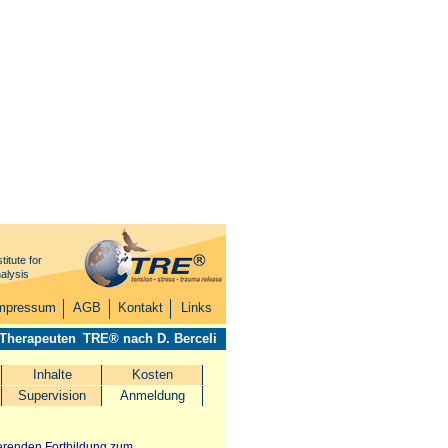
titute for
alysis
mpressum
AGB
Kontakt
Links
 Therapeuten
TRE® nach D. Berceli
Inhalte
Kosten
Supervision
Anmeldung
erenden Fortbildung
zum