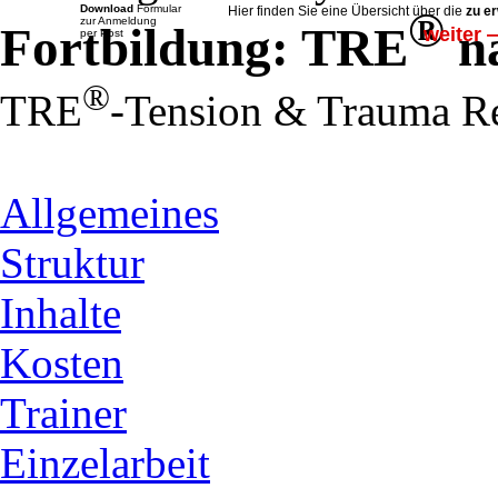
Download
Formular
®
Hier finden Sie eine Übersicht über die
zu e
zur Anmeldung
Fortbildung: TRE
na
weiter 
per Post
®
TRE
-Tension & Trauma Re
Allgemeines
Struktur
Inhalte
Kosten
Trainer
Einzelarbeit