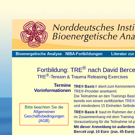
Bioenergetische Analyse
NIBA-Fortbildungen
Literatur zu
®
Fortbildung: TRE
nach David Bercel
®
TRE
-Tension & Trauma Releasing Exercises
Termine
TRE®
Basis I
dient zum Kennenlerne
Vorinformationen
TRE®-Provider
anerkannt.
Die Teilnahme an den Trainings Basis
bereits von einem zertifizierten
TRE®-
und mindestens 15 Einheiten Selbster
Bitte beachten Sie die
Allgemeinen
TRE®
Basis II
baut im Rahmen der zer
Geschäftsbedingungen
im Zusammenhang mit dem Training In
(AGB)
Voraussetzung für die Teilnahme ist p
Mit dieser Anmeldung ist außerdem
Berceli
zzgl. 10 Euro (zus. 45 Euro)