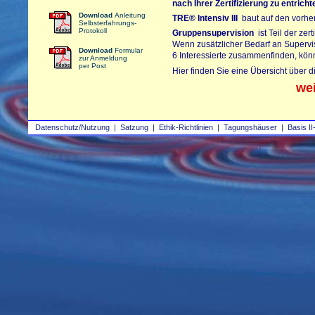
nach Ihrer Zertifizierung zu entrich
Download
Anleitung
TRE®
Intensiv III
baut auf den vorherg
Selbsterfahrungs-
Protokoll
Gruppensupervision
ist Teil der zer
Wenn zusätzlicher Bedarf an Supervi
Download
Formular
6 Interessierte zusammenfinden, kön
zur Anmeldung
per Post
Hier finden Sie eine Übersicht über 
we
Datenschutz/Nutzung
|
Satzung
|
Ethik-Richtlinien
|
Tagungshäuser
|
Basis II