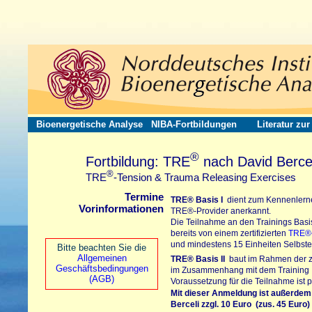
Bioenergetische Analyse
NIBA-Fortbildungen
Literatur zu
®
Fortbildung: TRE
nach David Bercel
®
TRE
-Tension & Trauma Releasing Exercises
Termine
TRE®
Basis I
dient zum Kennenlerne
Vorinformationen
TRE®-Provider
anerkannt.
Die Teilnahme an den Trainings Basis
bereits von einem zertifizierten
TRE®-
und mindestens 15 Einheiten Selbster
Bitte beachten Sie die
Allgemeinen
TRE®
Basis II
baut im Rahmen der zer
Geschäftsbedingungen
im Zusammenhang mit dem Training In
(AGB)
Voraussetzung für die Teilnahme ist p
Mit dieser Anmeldung ist außerdem
Berceli
zzgl. 10 Euro (zus. 45 Euro)