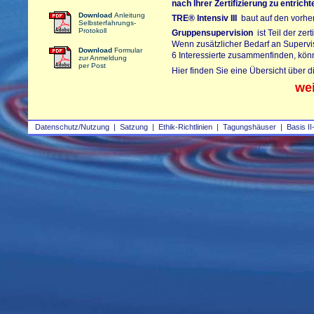
nach Ihrer Zertifizierung zu entrich
Download
Anleitung
TRE®
Intensiv III
baut auf den vorherg
Selbsterfahrungs-
Protokoll
Gruppensupervision
ist Teil der zer
Wenn zusätzlicher Bedarf an Supervi
Download
Formular
6 Interessierte zusammenfinden, kön
zur Anmeldung
per Post
Hier finden Sie eine Übersicht über 
we
Datenschutz/Nutzung
|
Satzung
|
Ethik-Richtlinien
|
Tagungshäuser
|
Basis II