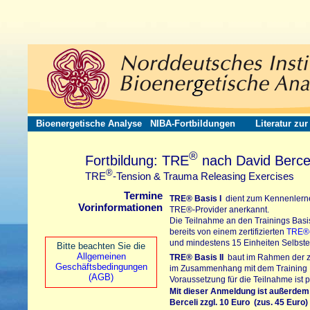
Bioenergetische Analyse
NIBA-Fortbildungen
Literatur zu
®
Fortbildung: TRE
nach David Bercel
®
TRE
-Tension & Trauma Releasing Exercises
Termine
TRE®
Basis I
dient zum Kennenlerne
Vorinformationen
TRE®-Provider
anerkannt.
Die Teilnahme an den Trainings Basis
bereits von einem zertifizierten
TRE®-
und mindestens 15 Einheiten Selbster
Bitte beachten Sie die
Allgemeinen
TRE®
Basis II
baut im Rahmen der zer
Geschäftsbedingungen
im Zusammenhang mit dem Training In
(AGB)
Voraussetzung für die Teilnahme ist p
Mit dieser Anmeldung ist außerdem
Berceli
zzgl. 10 Euro (zus. 45 Euro)