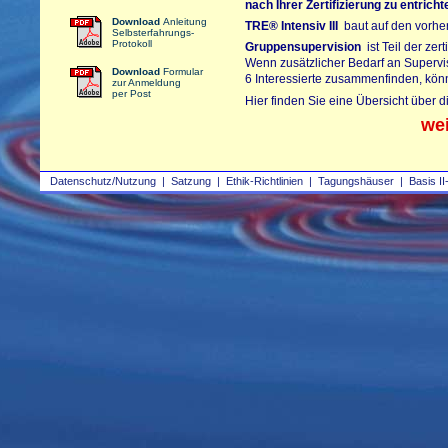
nach Ihrer Zertifizierung zu entrich
Download
Anleitung
TRE®
Intensiv III
baut auf den vorherg
Selbsterfahrungs-
Protokoll
Gruppensupervision
ist Teil der zer
Wenn zusätzlicher Bedarf an Supervi
Download
Formular
6 Interessierte zusammenfinden, kön
zur Anmeldung
per Post
Hier finden Sie eine Übersicht über 
we
Datenschutz/Nutzung
|
Satzung
|
Ethik-Richtlinien
|
Tagungshäuser
|
Basis II