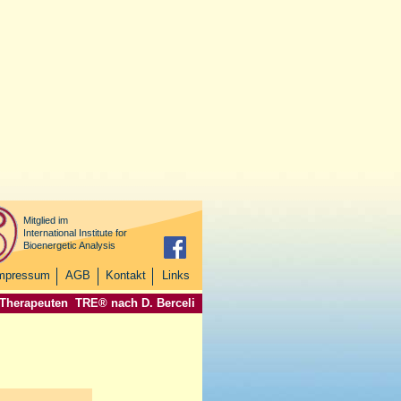
Mitglied im
International Institute for
Bioenergetic Analysis
mpressum
AGB
Kontakt
Links
 Therapeuten
TRE® nach D. Berceli