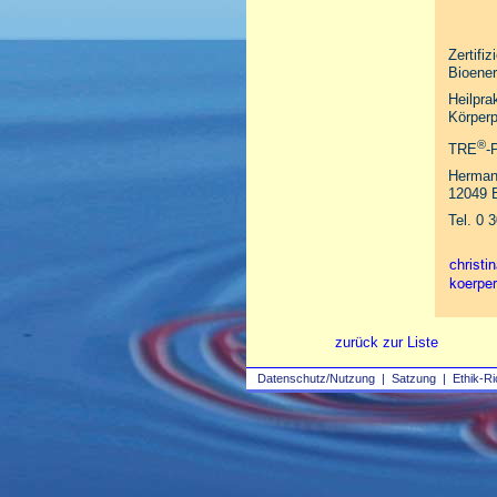
Zertifiz
Bioener
Heilprak
Körperp
®
TRE
‑
Hermann
12049 B
Tel. 0 
zurück zur Liste
Datenschutz/Nutzung
|
Satzung
|
Ethik-Ri