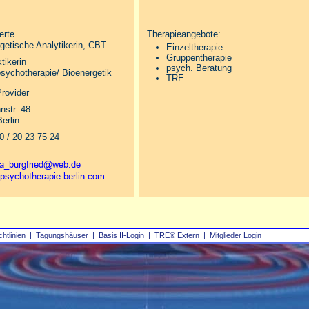
ierte
Therapieangebote:
getische Analytikerin, CBT
Einzeltherapie
Gruppentherapie
tikerin
psych. Beratung
sychotherapie/ Bioenergetik
TRE
Provider
str. 48
erlin
30 / 20 23 75 24
chtlinien
|
Tagungshäuser
|
Basis II‑Login
|
TRE® Extern
|
Mitglieder Login