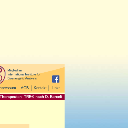
Mitglied im
International Institute for
Bioenergetic Analysis
mpressum
AGB
Kontakt
Links
 Therapeuten
TRE® nach D. Berceli