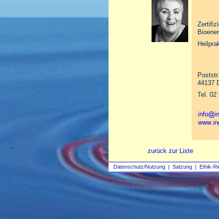
Zertifiz
Bioener
Heilpra
Poststr
44137 
Tel. 02
zurück zur Liste
Datenschutz/Nutzung
|
Satzung
|
Ethik-Ri