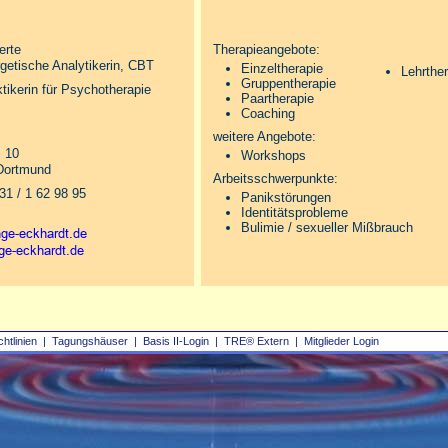
ierte
Therapieangebote:
getische Analytikerin, CBT
Einzeltherapie
Lehrthe
Gruppentherapie
ktikerin für Psychotherapie
Paartherapie
Coaching
weitere Angebote:
. 10
Workshops
Dortmund
Arbeitsschwerpunkte:
 31 / 1 62 98 95
Panikstörungen
Identitätsprobleme
Bulimie / sexueller Mißbrauch
chtlinien
|
Tagungshäuser
|
Basis II‑Login
|
TRE® Extern
|
Mitglieder Login