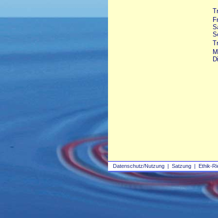
T
F
S
S
T
M
D
Datenschutz/Nutzung
|
Satzung
|
Ethik-Ri