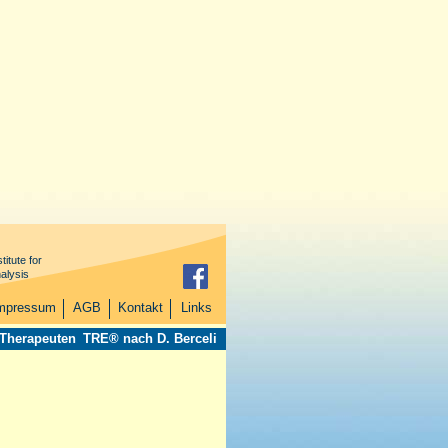
titute for
alysis
mpressum
AGB
Kontakt
Links
 Therapeuten
TRE® nach D. Berceli