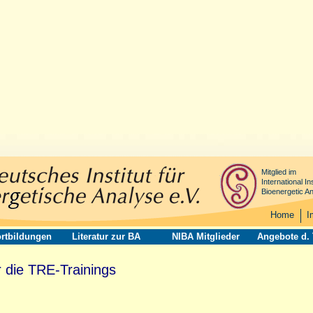
Mitglied im
International Ins
Bioenergetic An
Home
I
rtbildungen
Literatur zur BA
NIBA Mitglieder
Angebote d.
r die TRE-Trainings