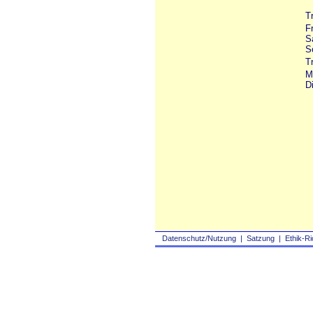
T
F
S
S
T
M
D
Datenschutz/Nutzung
|
Satzung
|
Ethik-Ri