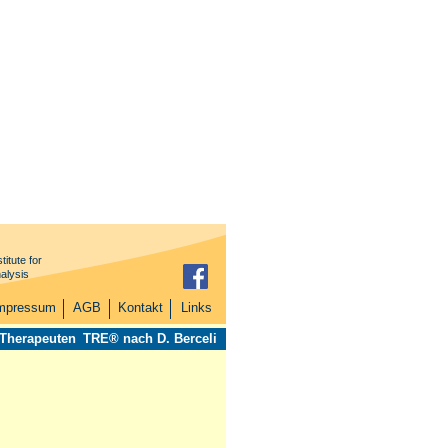
titute for
alysis
mpressum
AGB
Kontakt
Links
 Therapeuten
TRE® nach D. Berceli