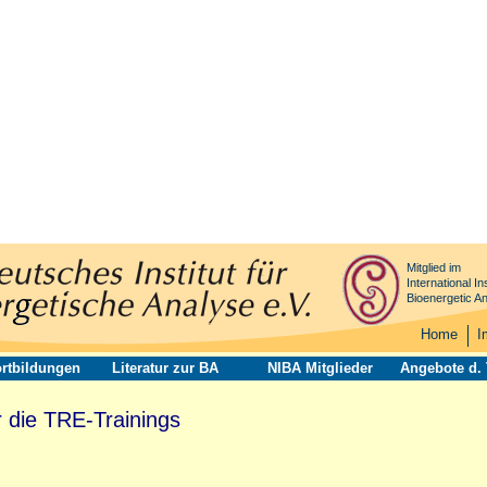
Mitglied im
International Ins
Bioenergetic An
Home
I
rtbildungen
Literatur zur BA
NIBA Mitglieder
Angebote d.
r die TRE-Trainings