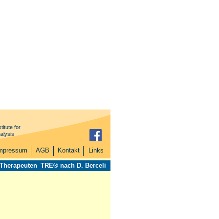
titute for
alysis
mpressum
AGB
Kontakt
Links
 Therapeuten
TRE® nach D. Berceli