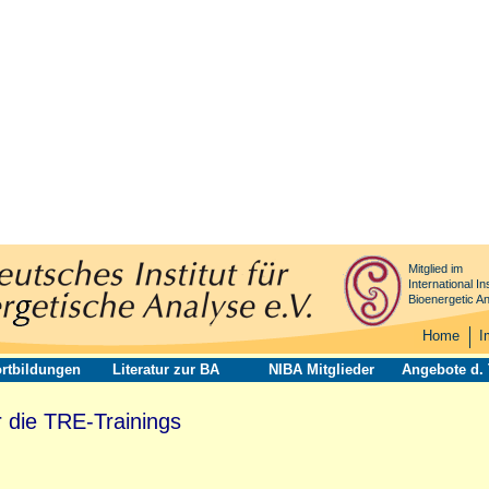
Mitglied im
International Ins
Bioenergetic An
Home
I
rtbildungen
Literatur zur BA
NIBA Mitglieder
Angebote d.
r die TRE-Trainings