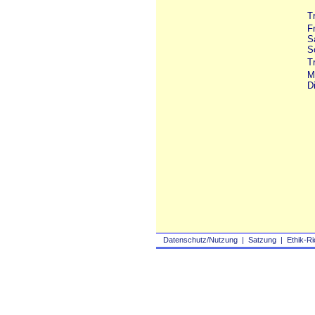
T
F
S
S
T
M
D
Datenschutz/Nutzung
|
Satzung
|
Ethik-Ri