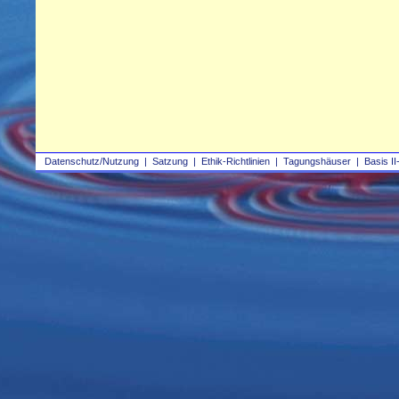
Datenschutz/Nutzung
|
Satzung
|
Ethik-Richtlinien
|
Tagungshäuser
|
Basis II