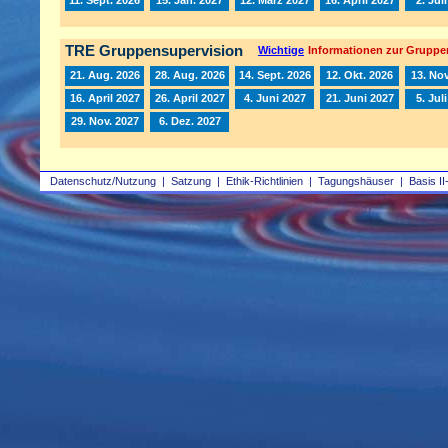
TRE Gruppensupervision
Wichtige
Informationen zur Gruppe
21. Aug. 2026
28. Aug. 2026
14. Sept. 2026
12. Okt. 2026
13. Nov
16. April 2027
26. April 2027
4. Juni 2027
21. Juni 2027
5. Jul
29. Nov. 2027
6. Dez. 2027
Datenschutz/Nutzung
|
Satzung
|
Ethik-Richtlinien
|
Tagungshäuser
|
Basis II