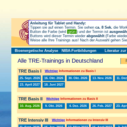
Anleitung für Tablet und Handy:
Tippen sie auf einen Termin. Sie sehen
ca. 8 Sek.
die Wor
Button die Farbe (wird
grün
) und der Termin ist
ausgewäh
Buttons wird dieser Termin wieder
abgewählt
(Farbe wiede
Weise alle Ihre Trainings aus! Nach der Auswahl gehen S
Bioenergetische Analyse
NIBA-Fortbildungen
Literatur zu
Alle TRE-Trainings in Deutschland
TRE Basis I
Wichtige
Informationen zu Basis I
25. Sept. 2026
16. Okt. 2026
30. Okt. 2026
13. Nov. 2026
11. Dez
23. April 2027
18. Juni 2027
TRE Basis II
Wichtige
Informationen zu Basis II
10. Aug. 2026
9. Okt. 2026
4. Dez. 2026
26. Feb. 2027
23. Apr
TRE Intensiv III
Wichtige
Informationen zu Intensiv III
11. Sept. 2026
15. Jan. 2027
12. März 2027
16. April 2027
2. Jul