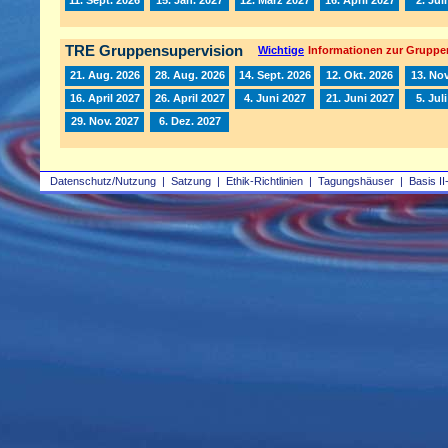
TRE Gruppensupervision
Wichtige
Informationen zur Gruppe
21. Aug. 2026
28. Aug. 2026
14. Sept. 2026
12. Okt. 2026
13. Nov
16. April 2027
26. April 2027
4. Juni 2027
21. Juni 2027
5. Jul
29. Nov. 2027
6. Dez. 2027
Datenschutz/Nutzung
|
Satzung
|
Ethik-Richtlinien
|
Tagungshäuser
|
Basis II