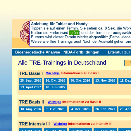
Anleitung für Tablet und Handy:
Tippen sie auf einen Termin. Sie sehen
ca. 8 Sek.
die Wor
Button die Farbe (wird
grün
) und der Termin ist
ausgewäh
Buttons wird dieser Termin wieder
abgewählt
(Farbe wiede
Weise alle Ihre Trainings aus! Nach der Auswahl gehen S
Bioenergetische Analyse
NIBA-Fortbildungen
Literatur zu
Alle TRE-Trainings in Deutschland
TRE Basis I
Wichtige
Informationen zu Basis I
25. Sept. 2026
16. Okt. 2026
30. Okt. 2026
13. Nov. 2026
11. Dez
23. April 2027
18. Juni 2027
TRE Basis II
Wichtige
Informationen zu Basis II
10. Aug. 2026
9. Okt. 2026
4. Dez. 2026
26. Feb. 2027
23. Apr
TRE Intensiv III
Wichtige
Informationen zu Intensiv III
11. Sept. 2026
15. Jan. 2027
12. März 2027
16. April 2027
2. Jul