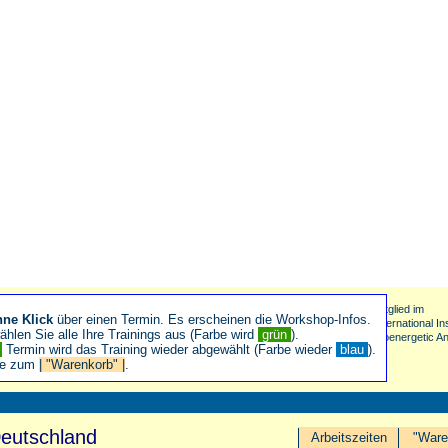
Mitglied im
hne Klick
über einen Termin. Es erscheinen die Workshop-Infos.
International Ins
hlen Sie alle Ihre Trainings aus (Farbe wird
grün
).
Bioenergetic An
n
Termin wird das Training wieder abgewählt (Farbe wieder
blau
).
ie zum
| "Warenkorb" |
.
Deutschland
Arbeitszeiten
"Ware