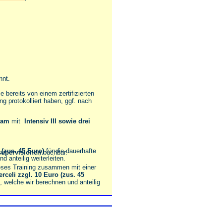
nnt.
 bereits von einem zertifizierten
 protokolliert haben, ggf. nach
sam
mit
Intensiv III sowie drei
 (zus. 45 Euro)
für die dauerhafte
upervisionen
buchbar.
d anteilig weiterleiten.
ieses Training zusammen mit einer
rceli zzgl. 10 Euro (zus. 45
n, welche wir berechnen und anteilig
te zusammenfinden, können zusätzliche