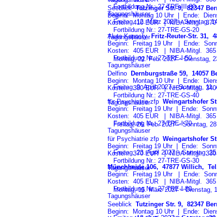
Fortbildung Nr.: 27-TRE-III-8
0
Seeblick
Tutzinger Str. 9, 82347 Bern
Tagungshäuser
Beginn: Montag 10 Uhr | Ende: Diens
Freitag, 12. März 2027 – Sonntag, 14
Kosten: 410 EUR | NIBA-Mitgl. 3
Fortbildung Nr.: 27-TRE-GS-2
0
Alute Kaposty
Fritz-Reuter-Str. 31, 
Tagungshäuser
Beginn: Freitag 19 Uhr | Ende: Sonn
Kosten: 405 EUR | NIBA-Mitgl. 3
Fortbildung Nr.: 27-TRE-I-5
0
Montag, 22. Feb. 2027 – Dienstag, 2
Tagungshäuser
Delfino
Dernburgstraße 59, 14057 Ber
Beginn: Montag 10 Uhr | Ende: Diens
Freitag, 9. April 2027 – Sonntag, 11. 
Kosten: 380 EUR | NIBA-Mitgl. 3
Fortbildung Nr.: 27-TRE-GS-4
0
für Psychiatrie zfp
Weingartshofer St
Tagungshäuser
Beginn: Freitag 19 Uhr | Ende: Sonn
Kosten: 405 EUR | NIBA-Mitgl. 3
Fortbildung Nr.: 27-TRE-I-7
0
Freitag, 26. Feb. 2027 – Sonntag, 28.
Tagungshäuser
für Psychiatrie zfp
Weingartshofer St
Beginn: Freitag 19 Uhr | Ende: Sonn
Freitag, 23. April 2027 – Sonntag, 25
Kosten: 370 EUR | NIBA-Mitgl. 3
Fortbildung Nr.: 27-TRE-GS-3
0
Münchheide 106, 47877 Willich, Tel
Tagungshäuser
Beginn: Freitag 19 Uhr | Ende: Sonn
Kosten: 405 EUR | NIBA-Mitgl. 3
Fortbildung Nr.: 27-TRE-I-8
0
Montag, 15. März 2027 – Dienstag, 1
Tagungshäuser
Seeblick
Tutzinger Str. 9, 82347 Bern
Beginn: Montag 10 Uhr | Ende: Diens