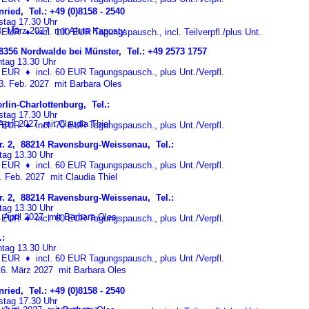
ried, Tel.: +49 (0)8158 - 2540
tag 17.30 Uhr
. März 2027 mit Alute Kaposty
70 EUR
♦
incl. 100 EUR Tagungspausch., incl. Teilverpfl./plus Unt.
48356 Nordwalde bei Münster, Tel.: +49 2573 1757
tag 13.30 Uhr
65 EUR
♦
incl. 60 EUR Tagungspausch., plus Unt./Verpfl.
3. Feb. 2027 mit Barbara Oles
lin-Charlottenburg, Tel.:
tag 17.30 Uhr
April 2027 mit Claudia Thiel
40 EUR
♦
incl. 70 EUR Tagungspausch., plus Unt./Verpfl.
r. 2, 88214 Ravensburg-Weissenau, Tel.:
tag 13.30 Uhr
65 EUR
♦
incl. 60 EUR Tagungspausch., plus Unt./Verpfl.
 Feb. 2027 mit Claudia Thiel
r. 2, 88214 Ravensburg-Weissenau, Tel.:
tag 13.30 Uhr
. April 2027 mit Barbara Oles
30 EUR
♦
incl. 60 EUR Tagungspausch., plus Unt./Verpfl.
.:
tag 13.30 Uhr
65 EUR
♦
incl. 60 EUR Tagungspausch., plus Unt./Verpfl.
6. März 2027 mit Barbara Oles
ried, Tel.: +49 (0)8158 - 2540
tag 17.30 Uhr