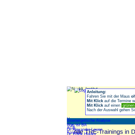
Anleitung:
Fahren Sie mit der Maus
o
Mit Klick
auf die Termine wä
Mit Klick
auf einen
grüne
Nach der Auswahl gehen S
Home
Bioenergetische Analyse
Impressum
Was ist BA
AGB
Dr. Alexander Lowen
Alle TRE-Trainings in 
Kontakt
Dr. Frank Hladky