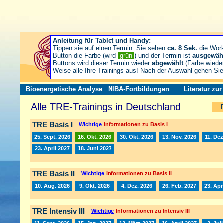
Anleitung für Tablet und Handy:
Tippen sie auf einen Termin. Sie sehen
ca. 8 Sek.
die Wor
Button die Farbe (wird
grün
) und der Termin ist
ausgewäh
Buttons wird dieser Termin wieder
abgewählt
(Farbe wiede
Weise alle Ihre Trainings aus! Nach der Auswahl gehen S
Bioenergetische Analyse
NIBA-Fortbildungen
Literatur zu
Alle TRE-Trainings in Deutschland
TRE Basis I
Wichtige
Informationen zu Basis I
25. Sept. 2026
16. Okt. 2026
30. Okt. 2026
13. Nov. 2026
11. Dez
23. April 2027
18. Juni 2027
TRE Basis II
Wichtige
Informationen zu Basis II
10. Aug. 2026
9. Okt. 2026
4. Dez. 2026
26. Feb. 2027
23. Apr
TRE Intensiv III
Wichtige
Informationen zu Intensiv III
11. Sept. 2026
15. Jan. 2027
12. März 2027
16. April 2027
2. Jul