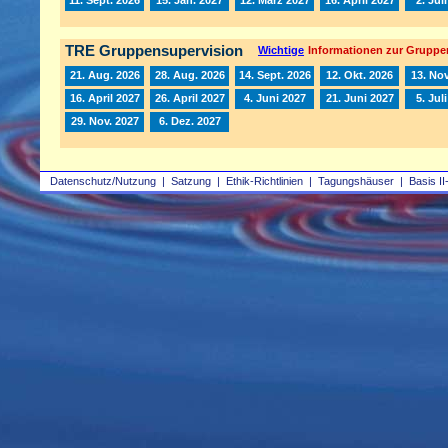
TRE Gruppensupervision
Wichtige
Informationen zur Gruppe
21. Aug. 2026
28. Aug. 2026
14. Sept. 2026
12. Okt. 2026
13. Nov
16. April 2027
26. April 2027
4. Juni 2027
21. Juni 2027
5. Jul
29. Nov. 2027
6. Dez. 2027
Datenschutz/Nutzung
|
Satzung
|
Ethik-Richtlinien
|
Tagungshäuser
|
Basis II