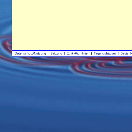
Datenschutz/Nutzung
|
Satzung
|
Ethik-Richtlinien
|
Tagungshäuser
|
Basis II