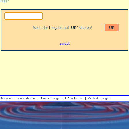
loggt!
Nach der Eingabe auf „OK“ klicken!
zurück
chtlinien
|
Tagungshäuser
|
Basis II‑Login
|
TRE® Extern
|
Mitglieder Login