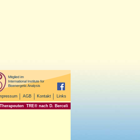
Mitglied im
International Institute for
Bioenergetic Analysis
mpressum
AGB
Kontakt
Links
 Therapeuten
TRE® nach D. Berceli