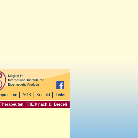
Mitglied im
International Institute for
Bioenergetic Analysis
mpressum
AGB
Kontakt
Links
 Therapeuten
TRE® nach D. Berceli