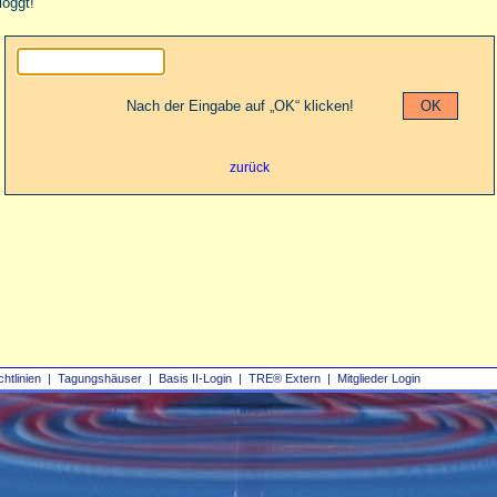
loggt!
Nach der Eingabe auf „OK“ klicken!
zurück
chtlinien
|
Tagungshäuser
|
Basis II‑Login
|
TRE® Extern
|
Mitglieder Login