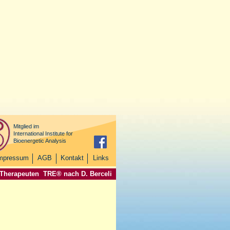
Mitglied im
International Institute for
Bioenergetic Analysis
mpressum
AGB
Kontakt
Links
 Therapeuten
TRE® nach D. Berceli