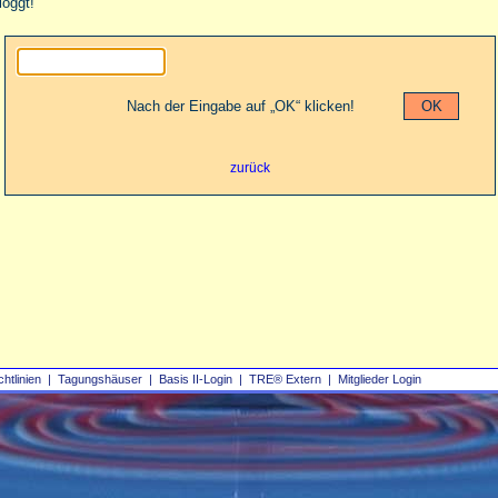
loggt!
Nach der Eingabe auf „OK“ klicken!
zurück
chtlinien
|
Tagungshäuser
|
Basis II‑Login
|
TRE® Extern
|
Mitglieder Login