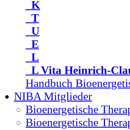
K
T
U
E
L
L
Vita Heinrich-Cl
Handbuch Bioenergeti
NIBA Mitglieder
Bioenergetische Ther
Bioenergetische Thera