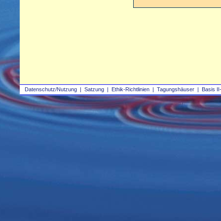
Datenschutz/Nutzung
|
Satzung
|
Ethik-Richtlinien
|
Tagungshäuser
|
Basis II