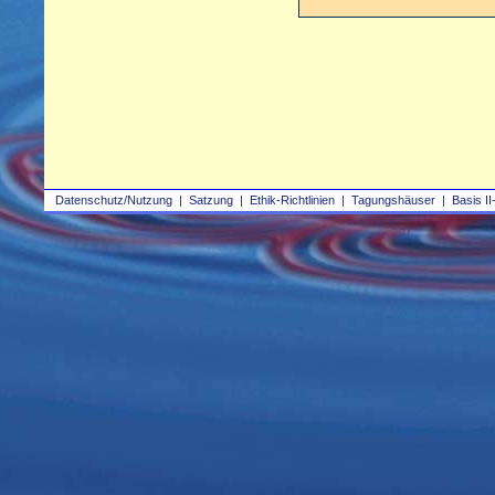
Datenschutz/Nutzung
|
Satzung
|
Ethik-Richtlinien
|
Tagungshäuser
|
Basis II