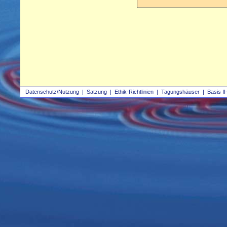
Datenschutz/Nutzung
|
Satzung
|
Ethik-Richtlinien
|
Tagungshäuser
|
Basis II