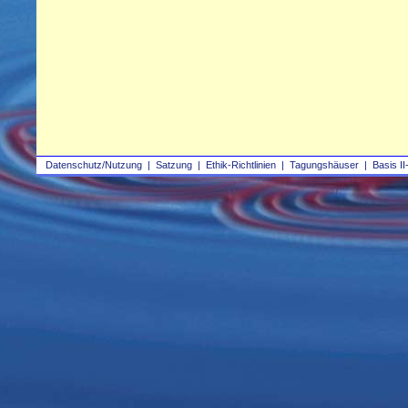
Datenschutz/Nutzung
|
Satzung
|
Ethik-Richtlinien
|
Tagungshäuser
|
Basis II