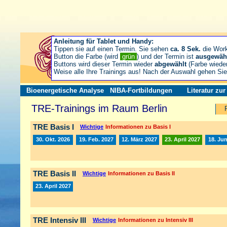
Anleitung für Tablet und Handy:
Tippen sie auf einen Termin. Sie sehen
ca. 8 Sek.
die Wor
Button die Farbe (wird
grün
) und der Termin ist
ausgewäh
Buttons wird dieser Termin wieder
abgewählt
(Farbe wiede
Weise alle Ihre Trainings aus! Nach der Auswahl gehen S
Bioenergetische Analyse
NIBA-Fortbildungen
Literatur zu
TRE-Trainings im Raum Berlin
TRE Basis I
Wichtige
Informationen zu Basis I
30. Okt. 2026
19. Feb. 2027
12. März 2027
23. April 2027
18. Jun
TRE Basis II
Wichtige
Informationen zu Basis II
23. April 2027
TRE Intensiv III
Wichtige
Informationen zu Intensiv III