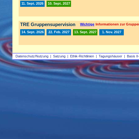
11. Sept. 2026
10. Sept. 2027
TRE Gruppensupervision
Wichtige
Informationen zur Gruppe
14. Sept. 2026
22. Feb. 2027
13. Sept. 2027
1. Nov. 2027
Datenschutz/Nutzung
|
Satzung
|
Ethik-Richtlinien
|
Tagungshäuser
|
Basis II