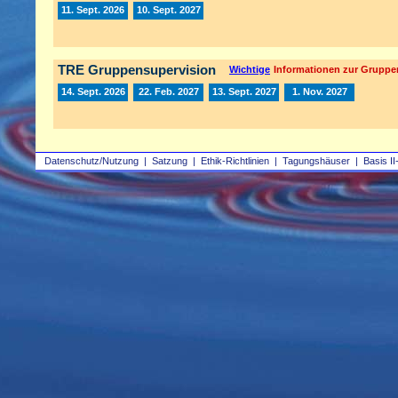
11. Sept. 2026
10. Sept. 2027
TRE Gruppensupervision
Wichtige
Informationen zur Gruppe
14. Sept. 2026
22. Feb. 2027
13. Sept. 2027
1. Nov. 2027
Datenschutz/Nutzung
|
Satzung
|
Ethik-Richtlinien
|
Tagungshäuser
|
Basis II