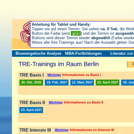
Anleitung für Tablet und Handy:
Tippen sie auf einen Termin. Sie sehen
ca. 8 Sek.
die Wor
Button die Farbe (wird
grün
) und der Termin ist
ausgewäh
Buttons wird dieser Termin wieder
abgewählt
(Farbe wiede
Weise alle Ihre Trainings aus! Nach der Auswahl gehen S
Bioenergetische Analyse
NIBA-Fortbildungen
Literatur zu
TRE-Trainings im Raum Berlin
TRE Basis I
Wichtige
Informationen zu Basis I
30. Okt. 2026
19. Feb. 2027
12. März 2027
23. April 2027
18. Jun
TRE Basis II
Wichtige
Informationen zu Basis II
23. April 2027
TRE Intensiv III
Wichtige
Informationen zu Intensiv III