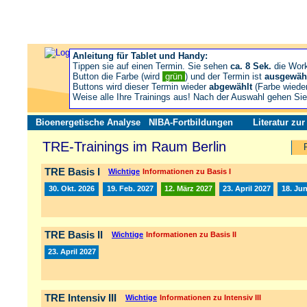
Anleitung für Tablet und Handy:
Tippen sie auf einen Termin. Sie sehen
ca. 8 Sek.
die Wor
Button die Farbe (wird
grün
) und der Termin ist
ausgewäh
Buttons wird dieser Termin wieder
abgewählt
(Farbe wiede
Weise alle Ihre Trainings aus! Nach der Auswahl gehen S
Bioenergetische Analyse
NIBA-Fortbildungen
Literatur zu
TRE-Trainings im Raum Berlin
TRE Basis I
Wichtige
Informationen zu Basis I
30. Okt. 2026
19. Feb. 2027
12. März 2027
23. April 2027
18. Jun
TRE Basis II
Wichtige
Informationen zu Basis II
23. April 2027
TRE Intensiv III
Wichtige
Informationen zu Intensiv III