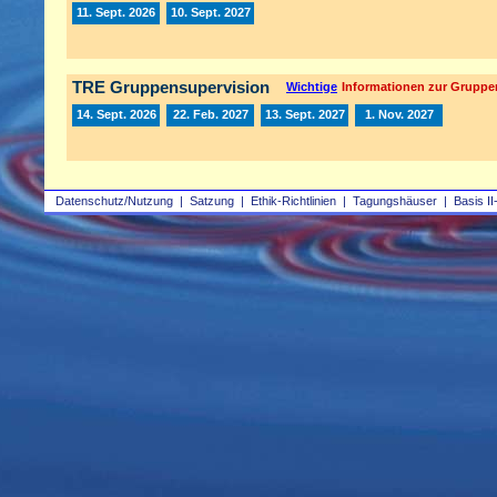
11. Sept. 2026
10. Sept. 2027
TRE Gruppensupervision
Wichtige
Informationen zur Gruppe
14. Sept. 2026
22. Feb. 2027
13. Sept. 2027
1. Nov. 2027
Datenschutz/Nutzung
|
Satzung
|
Ethik-Richtlinien
|
Tagungshäuser
|
Basis II