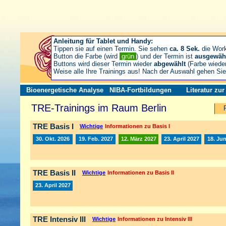
Anleitung für Tablet und Handy:
Tippen sie auf einen Termin. Sie sehen
ca. 8 Sek.
die Wor
Button die Farbe (wird
grün
) und der Termin ist
ausgewäh
Buttons wird dieser Termin wieder
abgewählt
(Farbe wiede
Weise alle Ihre Trainings aus! Nach der Auswahl gehen S
Bioenergetische Analyse
NIBA-Fortbildungen
Literatur zu
TRE-Trainings im Raum Berlin
TRE Basis I
Wichtige
Informationen zu Basis I
30. Okt. 2026
19. Feb. 2027
12. März 2027
23. April 2027
18. Jun
TRE Basis II
Wichtige
Informationen zu Basis II
23. April 2027
TRE Intensiv III
Wichtige
Informationen zu Intensiv III