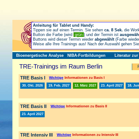
Anleitung für Tablet und Handy:
Tippen sie auf einen Termin. Sie sehen
ca. 8 Sek.
die Wor
Button die Farbe (wird
grün
) und der Termin ist
ausgewäh
Buttons wird dieser Termin wieder
abgewählt
(Farbe wiede
Weise alle Ihre Trainings aus! Nach der Auswahl gehen S
Bioenergetische Analyse
NIBA-Fortbildungen
Literatur zu
TRE-Trainings im Raum Berlin
TRE Basis I
Wichtige
Informationen zu Basis I
30. Okt. 2026
19. Feb. 2027
12. März 2027
23. April 2027
18. Jun
TRE Basis II
Wichtige
Informationen zu Basis II
23. April 2027
TRE Intensiv III
Wichtige
Informationen zu Intensiv III