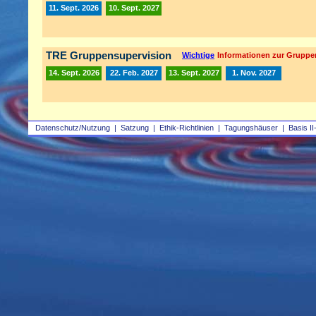
11. Sept. 2026
10. Sept. 2027
TRE Gruppensupervision
Wichtige
Informationen zur Gruppe
14. Sept. 2026
22. Feb. 2027
13. Sept. 2027
1. Nov. 2027
Datenschutz/Nutzung
|
Satzung
|
Ethik-Richtlinien
|
Tagungshäuser
|
Basis II