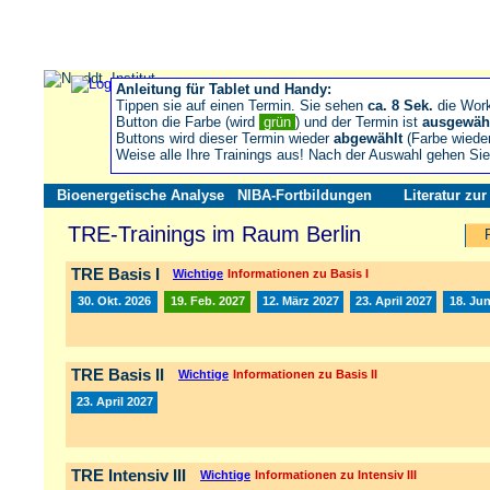
Anleitung für Tablet und Handy:
Tippen sie auf einen Termin. Sie sehen
ca. 8 Sek.
die Wor
Button die Farbe (wird
grün
) und der Termin ist
ausgewäh
Buttons wird dieser Termin wieder
abgewählt
(Farbe wiede
Weise alle Ihre Trainings aus! Nach der Auswahl gehen S
Bioenergetische Analyse
NIBA-Fortbildungen
Literatur zu
TRE-Trainings im Raum Berlin
TRE Basis I
Wichtige
Informationen zu Basis I
30. Okt. 2026
19. Feb. 2027
12. März 2027
23. April 2027
18. Jun
TRE Basis II
Wichtige
Informationen zu Basis II
23. April 2027
TRE Intensiv III
Wichtige
Informationen zu Intensiv III