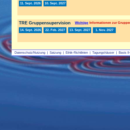
11. Sept. 2026
10. Sept. 2027
TRE Gruppensupervision
Wichtige
Informationen zur Gruppe
14. Sept. 2026
22. Feb. 2027
13. Sept. 2027
1. Nov. 2027
Datenschutz/Nutzung
|
Satzung
|
Ethik-Richtlinien
|
Tagungshäuser
|
Basis II