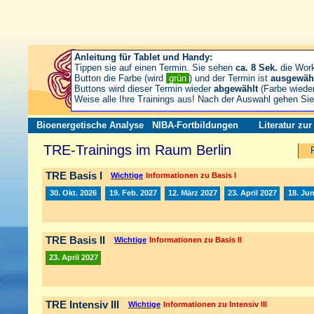
Anleitung für Tablet und Handy:
Tippen sie auf einen Termin. Sie sehen
ca. 8 Sek.
die Wor
Button die Farbe (wird
grün
) und der Termin ist
ausgewäh
Buttons wird dieser Termin wieder
abgewählt
(Farbe wiede
Weise alle Ihre Trainings aus! Nach der Auswahl gehen S
Bioenergetische Analyse
NIBA-Fortbildungen
Literatur zu
TRE-Trainings im Raum Berlin
TRE Basis I
Wichtige
Informationen zu Basis I
30. Okt. 2026
19. Feb. 2027
12. März 2027
23. April 2027
18. Jun
TRE Basis II
Wichtige
Informationen zu Basis II
23. April 2027
TRE Intensiv III
Wichtige
Informationen zu Intensiv III