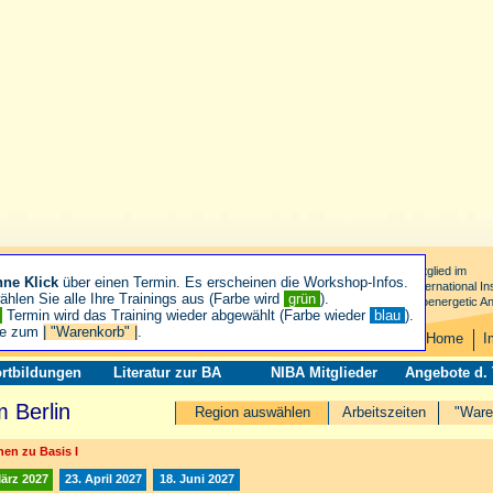
Mitglied im
hne Klick
über einen Termin. Es erscheinen die Workshop-Infos.
International Ins
hlen Sie alle Ihre Trainings aus (Farbe wird
grün
).
Bioenergetic An
n
Termin wird das Training wieder abgewählt (Farbe wieder
blau
).
ie zum
| "Warenkorb" |
.
Home
I
rtbildungen
Literatur zur BA
NIBA Mitglieder
Angebote d.
 Berlin
Region auswählen
Arbeitszeiten
"Ware
en zu Basis I
März 2027
23. April 2027
18. Juni 2027