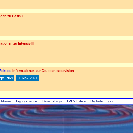
nen zu Basis II
ationen zu Intensiv III
ichtige
Informationen zur Gruppensupervision
ept. 2027
1. Nov. 2027
chtlinien
|
Tagungshäuser
|
Basis II‑Login
|
TRE® Extern
|
Mitglieder Login