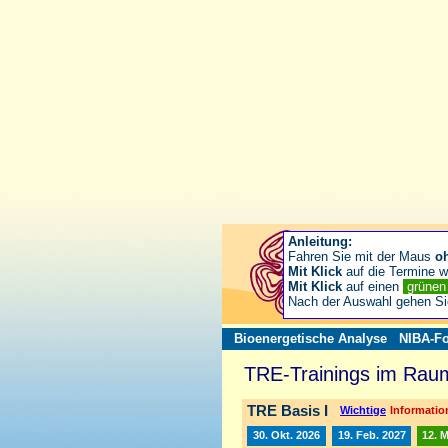
Anleitung:
Fahren Sie mit der Maus
o
Mit Klick
auf die Termine wä
Mit Klick
auf einen
grüne
Nach der Auswahl gehen S
Bioenergetische Analyse
NIBA-Fo
TRE-Trainings im Raum
TRE Basis I
Wichtige
Information
30. Okt. 2026
19. Feb. 2027
12. 