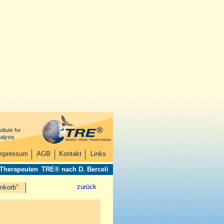
titute for
alysis
mpressum
AGB
Kontakt
Links
 Therapeuten
TRE® nach D. Berceli
zurück
nkorb"