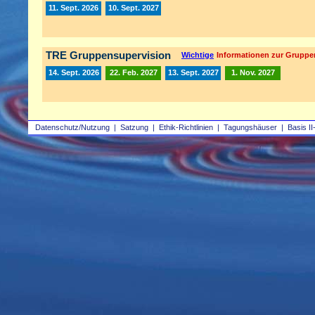
11. Sept. 2026
10. Sept. 2027
TRE Gruppensupervision
Wichtige
Informationen zur Gruppe
14. Sept. 2026
22. Feb. 2027
13. Sept. 2027
1. Nov. 2027
Datenschutz/Nutzung
|
Satzung
|
Ethik-Richtlinien
|
Tagungshäuser
|
Basis II