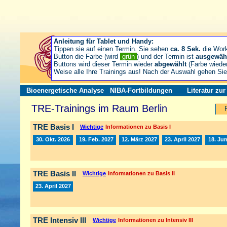
Anleitung für Tablet und Handy:
Tippen sie auf einen Termin. Sie sehen
ca. 8 Sek.
die Wor
Button die Farbe (wird
grün
) und der Termin ist
ausgewäh
Buttons wird dieser Termin wieder
abgewählt
(Farbe wiede
Weise alle Ihre Trainings aus! Nach der Auswahl gehen S
Bioenergetische Analyse
NIBA-Fortbildungen
Literatur zu
TRE-Trainings im Raum Berlin
TRE Basis I
Wichtige
Informationen zu Basis I
30. Okt. 2026
19. Feb. 2027
12. März 2027
23. April 2027
18. Jun
TRE Basis II
Wichtige
Informationen zu Basis II
23. April 2027
TRE Intensiv III
Wichtige
Informationen zu Intensiv III