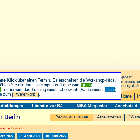
Mitglied im
hne Klick
über einen Termin. Es erscheinen die Workshop-Infos.
International Ins
hlen Sie alle Ihre Trainings aus (Farbe wird
grün
).
Bioenergetic An
n
Termin wird das Training wieder abgewählt (Farbe wieder
blau
).
ie zum
| "Warenkorb" |
.
Home
I
rtbildungen
Literatur zur BA
NIBA Mitglieder
Angebote d.
 Berlin
Region auswählen
Arbeitszeiten
"Ware
en zu Basis I
März 2027
23. April 2027
18. Juni 2027