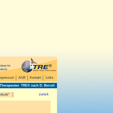
titute for
alysis
mpressum
AGB
Kontakt
Links
 Therapeuten
TRE® nach D. Berceli
zurück
nkorb"