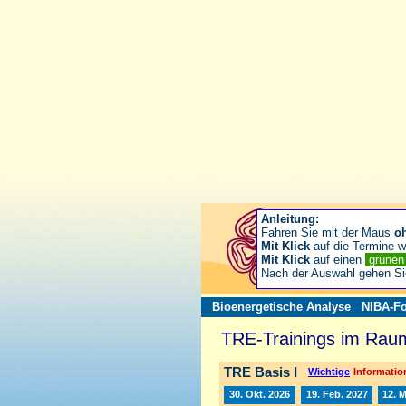
Anleitung:
Fahren Sie mit der Maus
o
Mit Klick
auf die Termine wä
Mit Klick
auf einen
grüne
Nach der Auswahl gehen S
Bioenergetische Analyse
NIBA-Fo
TRE-Trainings im Raum
TRE Basis I
Wichtige
Information
30. Okt. 2026
19. Feb. 2027
12. 