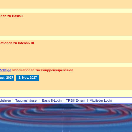
nen zu Basis II
ationen zu Intensiv III
ichtige
Informationen zur Gruppensupervision
ept. 2027
1. Nov. 2027
chtlinien
|
Tagungshäuser
|
Basis II‑Login
|
TRE® Extern
|
Mitglieder Login