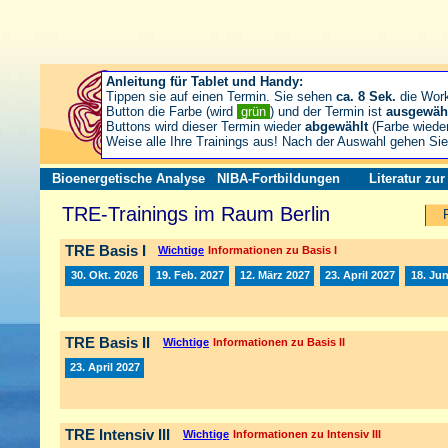
Anleitung für Tablet und Handy:
Tippen sie auf einen Termin. Sie sehen
ca. 8 Sek.
die Wor
Button die Farbe (wird
grün
) und der Termin ist
ausgewäh
Buttons wird dieser Termin wieder
abgewählt
(Farbe wiede
Weise alle Ihre Trainings aus! Nach der Auswahl gehen S
Bioenergetische Analyse
NIBA-Fortbildungen
Literatur zu
TRE-Trainings im Raum Berlin
TRE Basis I
Wichtige
Informationen zu Basis I
30. Okt. 2026
19. Feb. 2027
12. März 2027
23. April 2027
18. Jun
TRE Basis II
Wichtige
Informationen zu Basis II
23. April 2027
TRE Intensiv III
Wichtige
Informationen zu Intensiv III