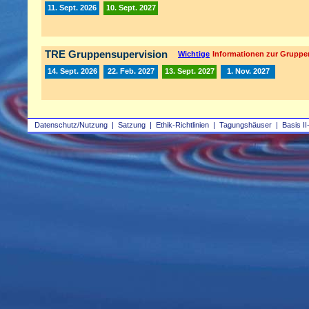
11. Sept. 2026
10. Sept. 2027
TRE Gruppensupervision
Wichtige
Informationen zur Gruppe
14. Sept. 2026
22. Feb. 2027
13. Sept. 2027
1. Nov. 2027
Datenschutz/Nutzung
|
Satzung
|
Ethik-Richtlinien
|
Tagungshäuser
|
Basis II