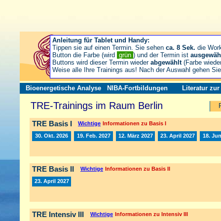
Anleitung für Tablet und Handy:
Tippen sie auf einen Termin. Sie sehen
ca. 8 Sek.
die Wor
Button die Farbe (wird
grün
) und der Termin ist
ausgewäh
Buttons wird dieser Termin wieder
abgewählt
(Farbe wiede
Weise alle Ihre Trainings aus! Nach der Auswahl gehen S
Bioenergetische Analyse
NIBA-Fortbildungen
Literatur zu
TRE-Trainings im Raum Berlin
TRE Basis I
Wichtige
Informationen zu Basis I
30. Okt. 2026
19. Feb. 2027
12. März 2027
23. April 2027
18. Jun
TRE Basis II
Wichtige
Informationen zu Basis II
23. April 2027
TRE Intensiv III
Wichtige
Informationen zu Intensiv III