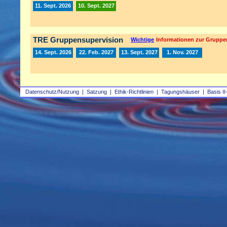
11. Sept. 2026
10. Sept. 2027
TRE Gruppensupervision
Wichtige
Informationen zur Gruppe
14. Sept. 2026
22. Feb. 2027
13. Sept. 2027
1. Nov. 2027
Datenschutz/Nutzung
|
Satzung
|
Ethik-Richtlinien
|
Tagungshäuser
|
Basis II