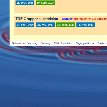
11. Sept. 2026
10. Sept. 2027
TRE Gruppensupervision
Wichtige
Informationen zur Gruppe
14. Sept. 2026
22. Feb. 2027
13. Sept. 2027
1. Nov. 2027
Datenschutz/Nutzung
|
Satzung
|
Ethik-Richtlinien
|
Tagungshäuser
|
Basis II