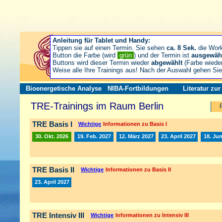
Anleitung für Tablet und Handy:
Tippen sie auf einen Termin. Sie sehen
ca. 8 Sek.
die Wor
Button die Farbe (wird
grün
) und der Termin ist
ausgewäh
Buttons wird dieser Termin wieder
abgewählt
(Farbe wiede
Weise alle Ihre Trainings aus! Nach der Auswahl gehen S
Bioenergetische Analyse
NIBA-Fortbildungen
Literatur zu
TRE-Trainings im Raum Berlin
TRE Basis I
Wichtige
Informationen zu Basis I
30. Okt. 2026
19. Feb. 2027
12. März 2027
23. April 2027
18. Jun
TRE Basis II
Wichtige
Informationen zu Basis II
23. April 2027
TRE Intensiv III
Wichtige
Informationen zu Intensiv III