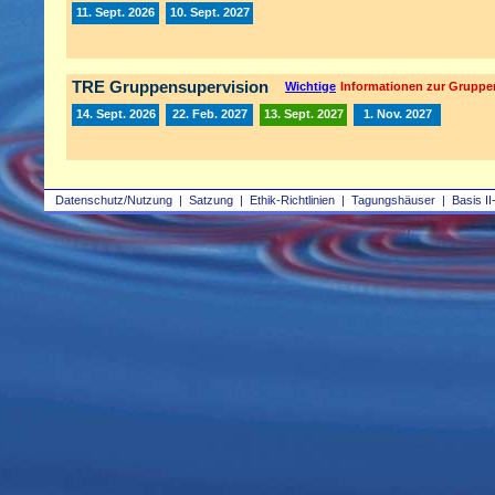
11. Sept. 2026
10. Sept. 2027
TRE Gruppensupervision
Wichtige
Informationen zur Gruppe
14. Sept. 2026
22. Feb. 2027
13. Sept. 2027
1. Nov. 2027
Datenschutz/Nutzung
|
Satzung
|
Ethik-Richtlinien
|
Tagungshäuser
|
Basis II