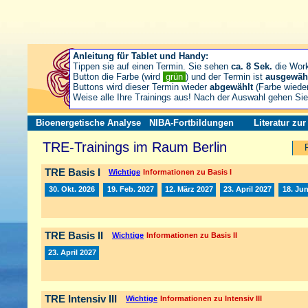
Anleitung für Tablet und Handy:
Tippen sie auf einen Termin. Sie sehen
ca. 8 Sek.
die Wor
Button die Farbe (wird
grün
) und der Termin ist
ausgewäh
Buttons wird dieser Termin wieder
abgewählt
(Farbe wiede
Weise alle Ihre Trainings aus! Nach der Auswahl gehen S
Bioenergetische Analyse
NIBA-Fortbildungen
Literatur zu
TRE-Trainings im Raum Berlin
TRE Basis I
Wichtige
Informationen zu Basis I
30. Okt. 2026
19. Feb. 2027
12. März 2027
23. April 2027
18. Jun
TRE Basis II
Wichtige
Informationen zu Basis II
23. April 2027
TRE Intensiv III
Wichtige
Informationen zu Intensiv III