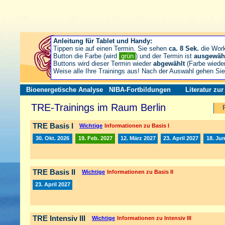
Anleitung für Tablet und Handy:
Tippen sie auf einen Termin. Sie sehen
ca. 8 Sek.
die Wor
Button die Farbe (wird
grün
) und der Termin ist
ausgewäh
Buttons wird dieser Termin wieder
abgewählt
(Farbe wiede
Weise alle Ihre Trainings aus! Nach der Auswahl gehen S
Bioenergetische Analyse
NIBA-Fortbildungen
Literatur zu
TRE-Trainings im Raum Berlin
TRE Basis I
Wichtige
Informationen zu Basis I
30. Okt. 2026
19. Feb. 2027
12. März 2027
23. April 2027
18. Jun
TRE Basis II
Wichtige
Informationen zu Basis II
23. April 2027
TRE Intensiv III
Wichtige
Informationen zu Intensiv III