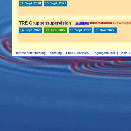
11. Sept. 2026
10. Sept. 2027
TRE Gruppensupervision
Wichtige
Informationen zur Gruppe
14. Sept. 2026
22. Feb. 2027
13. Sept. 2027
1. Nov. 2027
Datenschutz/Nutzung
|
Satzung
|
Ethik-Richtlinien
|
Tagungshäuser
|
Basis II