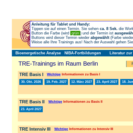
Anleitung für Tablet und Handy:
Tippen sie auf einen Termin. Sie sehen
ca. 8 Sek.
die Wor
Button die Farbe (wird
grün
) und der Termin ist
ausgewäh
Buttons wird dieser Termin wieder
abgewählt
(Farbe wiede
Weise alle Ihre Trainings aus! Nach der Auswahl gehen S
Bioenergetische Analyse
NIBA-Fortbildungen
Literatur zu
TRE-Trainings im Raum Berlin
TRE Basis I
Wichtige
Informationen zu Basis I
30. Okt. 2026
19. Feb. 2027
12. März 2027
23. April 2027
18. Jun
TRE Basis II
Wichtige
Informationen zu Basis II
23. April 2027
TRE Intensiv III
Wichtige
Informationen zu Intensiv III