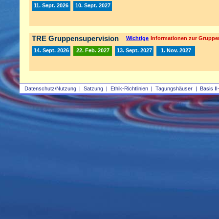
11. Sept. 2026
10. Sept. 2027
TRE Gruppensupervision
Wichtige
Informationen zur Gruppe
14. Sept. 2026
22. Feb. 2027
13. Sept. 2027
1. Nov. 2027
Datenschutz/Nutzung
|
Satzung
|
Ethik-Richtlinien
|
Tagungshäuser
|
Basis II