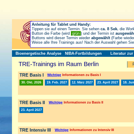
Anleitung für Tablet und Handy:
Tippen sie auf einen Termin. Sie sehen
ca. 8 Sek.
die Wor
Button die Farbe (wird
grün
) und der Termin ist
ausgewäh
Buttons wird dieser Termin wieder
abgewählt
(Farbe wiede
Weise alle Ihre Trainings aus! Nach der Auswahl gehen S
Bioenergetische Analyse
NIBA-Fortbildungen
Literatur zu
TRE-Trainings im Raum Berlin
TRE Basis I
Wichtige
Informationen zu Basis I
30. Okt. 2026
19. Feb. 2027
12. März 2027
23. April 2027
18. Jun
TRE Basis II
Wichtige
Informationen zu Basis II
23. April 2027
TRE Intensiv III
Wichtige
Informationen zu Intensiv III