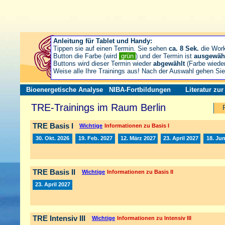
Anleitung für Tablet und Handy:
Tippen sie auf einen Termin. Sie sehen
ca. 8 Sek.
die Wor
Button die Farbe (wird
grün
) und der Termin ist
ausgewäh
Buttons wird dieser Termin wieder
abgewählt
(Farbe wiede
Weise alle Ihre Trainings aus! Nach der Auswahl gehen S
Bioenergetische Analyse
NIBA-Fortbildungen
Literatur zu
TRE-Trainings im Raum Berlin
TRE Basis I
Wichtige
Informationen zu Basis I
30. Okt. 2026
19. Feb. 2027
12. März 2027
23. April 2027
18. Jun
TRE Basis II
Wichtige
Informationen zu Basis II
23. April 2027
TRE Intensiv III
Wichtige
Informationen zu Intensiv III