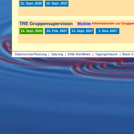
11. Sept. 2026
10. Sept. 2027
TRE Gruppensupervision
Wichtige
Informationen zur Gruppe
14. Sept. 2026
22. Feb. 2027
13. Sept. 2027
1. Nov. 2027
Datenschutz/Nutzung
|
Satzung
|
Ethik-Richtlinien
|
Tagungshäuser
|
Basis II