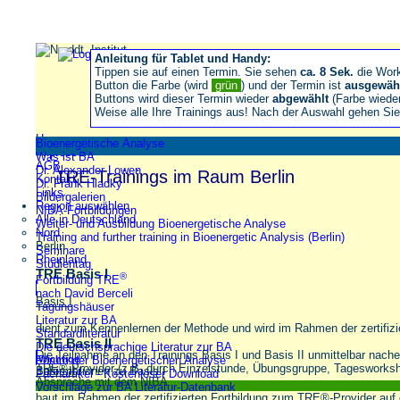
Anleitung für Tablet und Handy:
Tippen sie auf einen Termin. Sie sehen
ca. 8 Sek.
die Wor
Button die Farbe (wird
grün
) und der Termin ist
ausgewäh
Buttons wird dieser Termin wieder
abgewählt
(Farbe wiede
Weise alle Ihre Trainings aus! Nach der Auswahl gehen S
Home
Bioenergetische Analyse
Impressum
Was ist BA
AGB
Dr. Alexander Lowen
TRE-Trainings im Raum Berlin
Kontakt
Dr. Frank Hladky
Links
Bildergalerien
Region auswählen
NIBA-Fortbildungen
Alle in Deutschland
Weiter- und Ausbildung Bioenergetische Analyse
Nord
Training and further training in Bioenergetic Analysis (Berlin)
Berlin
Seminare
Rheinland
Studientag
TRE Basis I
®
Fortbildung TRE
nach David Berceli
Basis I
Tagungshäuser
Literatur zur BA
dient zum Kennenlernen der Methode und wird im Rahmen der zertifiz
Standardliteratur
TRE Basis II
Die deutschsprachige Literatur zur BA
Die Teilnahme an den Trainings Basis I und Basis II unmittelbar nache
Wichtige
Forum der Bioenergetischen Analyse
TRE®-Provider (z.B. durch Einzelstunde, Übungsgruppe, Tagesworkshop
Informationen zu Basis I
Basis II
Fachartikel - Kostenloser Download
Absprache mit dem NIBA.
Vorschläge zur BA Literatur-Datenbank
baut im Rahmen der zertifizierten Fortbildung zum TRE®-Provider auf 