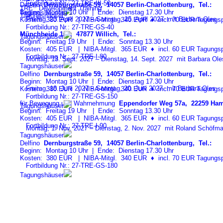
Fortbildung Nr.: 27-TRE-III-5
0
Delfino
Dernburgstraße 59, 14057 Berlin-Charlottenburg, Tel.:
®
TRE
Development Training
Beginn: Montag 10 Uhr | Ende: Dienstag 17.30 Uhr
Tagungshäuser
Tagungshäuser
Freitag, 23. April 2027 – Sonntag, 25. April 2027 mit Barbara Oles
Kosten: 380 EUR | NIBA-Mitgl. 340 EUR
♦
incl. 70 EUR Tagungspa
Fortbildung Nr.: 27-TRE-GS-4
0
Münchheide 106, 47877 Willich, Tel.:
Tagungshäuser
Beginn: Freitag 19 Uhr | Ende: Sonntag 13.30 Uhr
Kosten: 405 EUR | NIBA-Mitgl. 365 EUR
♦
incl. 60 EUR Tagungspa
Fortbildung Nr.: 27-TRE-I-8
0
Montag, 13. Sept. 2027 – Dienstag, 14. Sept. 2027 mit Barbara Ole
Tagungshäuser
Delfino
Dernburgstraße 59, 14057 Berlin-Charlottenburg, Tel.:
Beginn: Montag 10 Uhr | Ende: Dienstag 17.30 Uhr
Freitag, 18. Juni 2027 – Sonntag, 20. Juni 2027 mit Barbara Oles
Kosten: 380 EUR | NIBA-Mitgl. 340 EUR
♦
incl. 70 EUR Tagungspa
Fortbildung Nr.: 27-TRE-GS-15
0
für Bewegung und Wahrnehmung
Eppendorfer Weg 57a, 22259 Ham
Tagungshäuser
Beginn: Freitag 19 Uhr | Ende: Sonntag 13.30 Uhr
Kosten: 405 EUR | NIBA-Mitgl. 365 EUR
♦
incl. 60 EUR Tagungspa
Fortbildung Nr.: 27-TRE-I-9
0
Montag, 1. Nov. 2027 – Dienstag, 2. Nov. 2027 mit Roland Schöfm
Tagungshäuser
Delfino
Dernburgstraße 59, 14057 Berlin-Charlottenburg, Tel.:
Beginn: Montag 10 Uhr | Ende: Dienstag 17.30 Uhr
Kosten: 380 EUR | NIBA-Mitgl. 340 EUR
♦
incl. 70 EUR Tagungspa
Fortbildung Nr.: 27-TRE-GS-18
0
Tagungshäuser