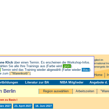
Mitglied im
hne Klick
über einen Termin. Es erscheinen die Workshop-Infos.
International Ins
hlen Sie alle Ihre Trainings aus (Farbe wird
grün
).
Bioenergetic An
n
Termin wird das Training wieder abgewählt (Farbe wieder
blau
).
ie zum
| "Warenkorb" |
.
Home
I
rtbildungen
Literatur zur BA
NIBA Mitglieder
Angebote d.
 Berlin
Region auswählen
Arbeitszeiten
"Ware
en zu Basis I
März 2027
23. April 2027
18. Juni 2027