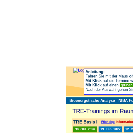
Anleitung:
Fahren Sie mit der Maus
o
Mit Klick
auf die Termine wä
Mit Klick
auf einen
grüne
Nach der Auswahl gehen S
Bioenergetische Analyse
NIBA-Fo
TRE-Trainings im Raum
TRE Basis I
Wichtige
Information
30. Okt. 2026
19. Feb. 2027
12. 