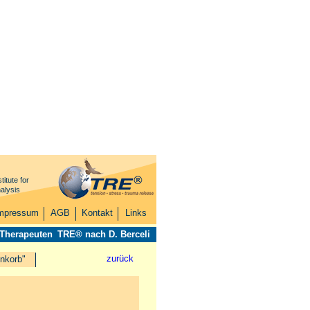
titute for
alysis
mpressum
AGB
Kontakt
Links
 Therapeuten
TRE® nach D. Berceli
zurück
nkorb"