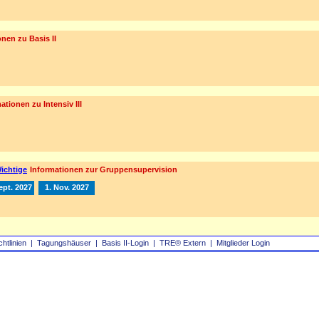
nen zu Basis II
ationen zu Intensiv III
ichtige
Informationen zur Gruppensupervision
ept. 2027
1. Nov. 2027
chtlinien
|
Tagungshäuser
|
Basis II‑Login
|
TRE® Extern
|
Mitglieder Login