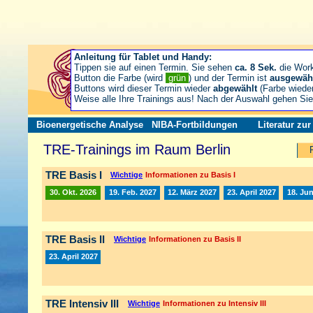
Anleitung für Tablet und Handy:
Tippen sie auf einen Termin. Sie sehen
ca. 8 Sek.
die Wor
Button die Farbe (wird
grün
) und der Termin ist
ausgewäh
Buttons wird dieser Termin wieder
abgewählt
(Farbe wiede
Weise alle Ihre Trainings aus! Nach der Auswahl gehen S
Bioenergetische Analyse
NIBA-Fortbildungen
Literatur zu
TRE-Trainings im Raum Berlin
TRE Basis I
Wichtige
Informationen zu Basis I
30. Okt. 2026
19. Feb. 2027
12. März 2027
23. April 2027
18. Jun
TRE Basis II
Wichtige
Informationen zu Basis II
23. April 2027
TRE Intensiv III
Wichtige
Informationen zu Intensiv III