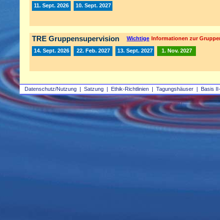
11. Sept. 2026
10. Sept. 2027
TRE Gruppensupervision
Wichtige
Informationen zur Gruppe
14. Sept. 2026
22. Feb. 2027
13. Sept. 2027
1. Nov. 2027
Datenschutz/Nutzung
|
Satzung
|
Ethik-Richtlinien
|
Tagungshäuser
|
Basis II