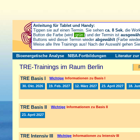
Anleitung für Tablet und Handy:
Tippen sie auf einen Termin. Sie sehen
ca. 8 Sek.
die Wor
Button die Farbe (wird
grün
) und der Termin ist
ausgewäh
Buttons wird dieser Termin wieder
abgewählt
(Farbe wiede
Weise alle Ihre Trainings aus! Nach der Auswahl gehen S
Bioenergetische Analyse
NIBA-Fortbildungen
Literatur zu
TRE-Trainings im Raum Berlin
TRE Basis I
Wichtige
Informationen zu Basis I
30. Okt. 2026
19. Feb. 2027
12. März 2027
23. April 2027
18. Jun
TRE Basis II
Wichtige
Informationen zu Basis II
23. April 2027
TRE Intensiv III
Wichtige
Informationen zu Intensiv III