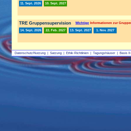
11. Sept. 2026
10. Sept. 2027
TRE Gruppensupervision
Wichtige
Informationen zur Gruppe
14. Sept. 2026
22. Feb. 2027
13. Sept. 2027
1. Nov. 2027
Datenschutz/Nutzung
|
Satzung
|
Ethik-Richtlinien
|
Tagungshäuser
|
Basis II