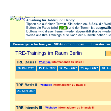
Anleitung für Tablet und Handy:
Tippen sie auf einen Termin. Sie sehen
ca. 8 Sek.
die Wor
Button die Farbe (wird
grün
) und der Termin ist
ausgewäh
Buttons wird dieser Termin wieder
abgewählt
(Farbe wiede
Weise alle Ihre Trainings aus! Nach der Auswahl gehen S
Bioenergetische Analyse
NIBA-Fortbildungen
Literatur zu
TRE-Trainings im Raum Berlin
TRE Basis I
Wichtige
Informationen zu Basis I
30. Okt. 2026
19. Feb. 2027
12. März 2027
23. April 2027
18. Jun
TRE Basis II
Wichtige
Informationen zu Basis II
23. April 2027
TRE Intensiv III
Wichtige
Informationen zu Intensiv III