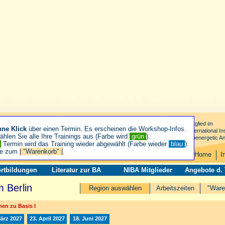
Mitglied im
hne Klick
über einen Termin. Es erscheinen die Workshop-Infos.
International Ins
hlen Sie alle Ihre Trainings aus (Farbe wird
grün
).
Bioenergetic An
n
Termin wird das Training wieder abgewählt (Farbe wieder
blau
).
ie zum
| "Warenkorb" |
.
Home
I
rtbildungen
Literatur zur BA
NIBA Mitglieder
Angebote d.
 Berlin
Region auswählen
Arbeitszeiten
"Ware
en zu Basis I
März 2027
23. April 2027
18. Juni 2027