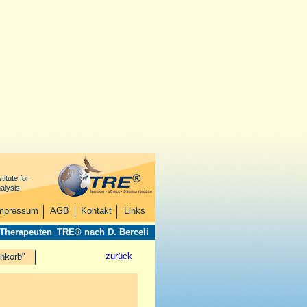
titute for
alysis
mpressum
AGB
Kontakt
Links
 Therapeuten
TRE® nach D. Berceli
zurück
nkorb"