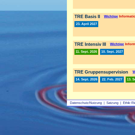
TRE Basis II
Wichtige
Informatio
23. April 2027
TRE Intensiv III
Wichtige
Inform
11. Sept. 2026
10. Sept. 2027
TRE Gruppensupervision
W
14. Sept. 2026
22. Feb. 2027
13. S
Datenschutz/Nutzung
|
Satzung
|
Ethik-Ri