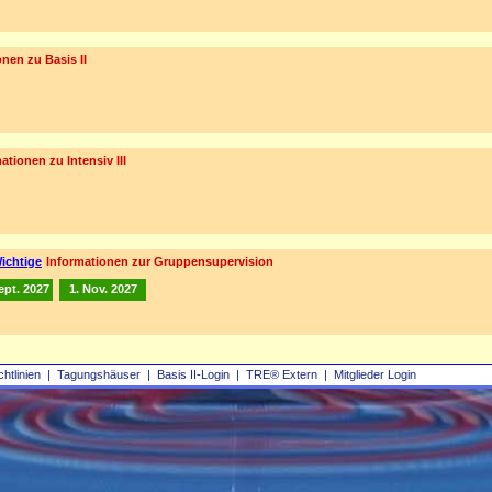
nen zu Basis II
ationen zu Intensiv III
ichtige
Informationen zur Gruppensupervision
ept. 2027
1. Nov. 2027
chtlinien
|
Tagungshäuser
|
Basis II‑Login
|
TRE® Extern
|
Mitglieder Login