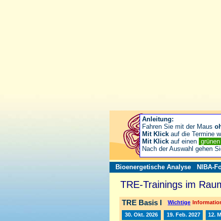
Anleitung:
Fahren Sie mit der Maus
o
Mit Klick
auf die Termine wä
Mit Klick
auf einen
grüne
Nach der Auswahl gehen S
Bioenergetische Analyse
NIBA-Fo
TRE-Trainings im Raum
TRE Basis I
Wichtige
Information
30. Okt. 2026
19. Feb. 2027
12. 