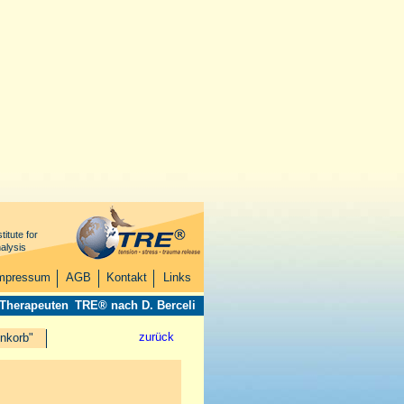
titute for
alysis
mpressum
AGB
Kontakt
Links
 Therapeuten
TRE® nach D. Berceli
zurück
nkorb"