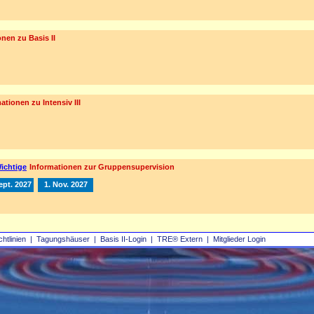
nen zu Basis II
ationen zu Intensiv III
ichtige
Informationen zur Gruppensupervision
ept. 2027
1. Nov. 2027
chtlinien
|
Tagungshäuser
|
Basis II‑Login
|
TRE® Extern
|
Mitglieder Login