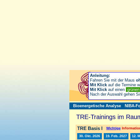
Anleitung:
Fahren Sie mit der Maus
o
Mit Klick
auf die Termine wä
Mit Klick
auf einen
grüne
Nach der Auswahl gehen S
Bioenergetische Analyse
NIBA-Fo
TRE-Trainings im Raum
TRE Basis I
Wichtige
Information
30. Okt. 2026
19. Feb. 2027
12. 