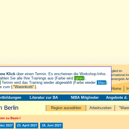
Mitglied im
hne Klick
über einen Termin. Es erscheinen die Workshop-Infos.
International Ins
hlen Sie alle Ihre Trainings aus (Farbe wird
grün
).
Bioenergetic An
n
Termin wird das Training wieder abgewählt (Farbe wieder
blau
).
ie zum
| "Warenkorb" |
.
Home
I
rtbildungen
Literatur zur BA
NIBA Mitglieder
Angebote d.
 Berlin
Region auswählen
Arbeitszeiten
"Ware
en zu Basis I
März 2027
23. April 2027
18. Juni 2027